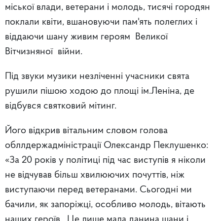
міської влади, ветерани і молодь, тисячі городян
поклали квіти, вшановуючи пам'ять полеглих і
віддаючи шану живим героям Великої
Вітчизняної війни.
Під звуки музики незліченні учасники свята
рушили пішою ходою до площі ім.Леніна, де
відбувся святковий мітинг.
Його відкрив вітальним словом голова
обллдержадміністрації Олександр Пеклушенко:
«За 20 років у політиці під час виступів я ніколи
не відчував більш хвилюючих почуттів, ніж
виступаючи перед ветеранами. Сьогодні ми
бачили, як запоріжці, особливо молодь, вітають
наших героїв. Це лише мала данина шани і