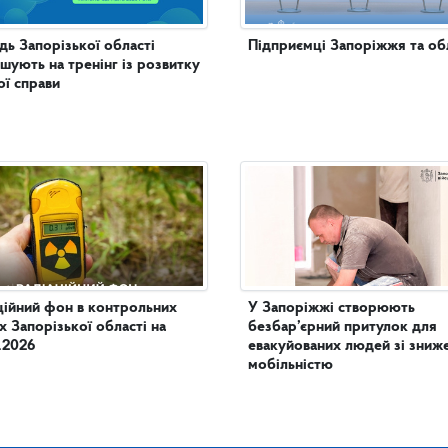
ь Запорізької області
Підприємці Запоріжжя та обл
шують на тренінг із розвитку
ої справи
ційний фон в контрольних
У Запоріжжі створюють
х Запорізької області на
безбар’єрний притулок для
.2026
евакуйованих людей зі зни
мобільністю