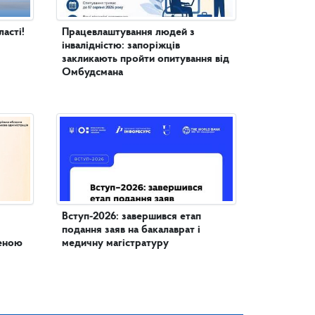
асті!
Працевлаштування людей з
інвалідністю: запоріжців
закликають пройти опитування від
Омбудсмана
Вступ-2026: завершився етап
подання заяв на бакалаврат і
женою
медичну магістратуру