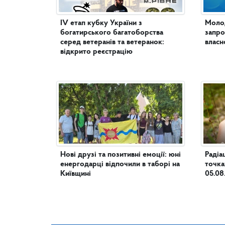
IV етап кубку України з
Молод
богатирського багатоборства
запро
серед ветеранів та ветеранок:
власн
відкрито реєстрацію
Нові друзі та позитивні емоції: юні
Радіа
енергодарці відпочили в таборі на
точка
Київщині
05.08