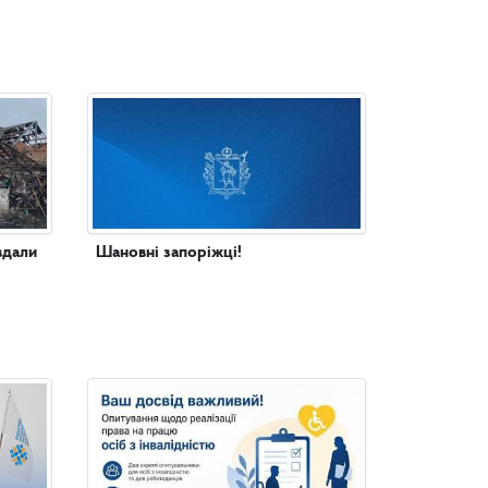
вдали
Шановні запоріжці!