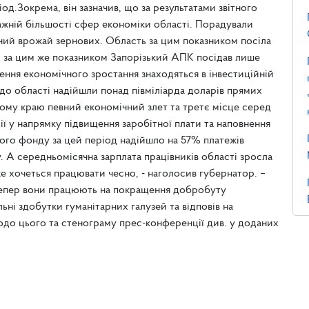
іод.Зокрема, він зазначив, що за результатами звітного
важній більшості сфер економіки області. Порадували
ний врожай зернових. Область за цим показником посіла
ці за цим же показником Запорізький АПК посідав лише
ення економічного зростання знаходяться в інвестиційній
о області надійшли понад півміліарда доларів прямих
кому краю певний економічний злет та третє місце серед
ії у напрямку підвищення заробітної плати та наповнення
ного фонду за цей період надійшло на 57% платежів
у. А середньомісячна зарплата працівників області зросла
же хочеться працювати чесно, - наголосив губернатор. –
І тепер вони працюють на покращення добробуту
ні здобутки гуманітарних галузей та відповів на
одо цього та стенограму прес-конференції див. у доданих