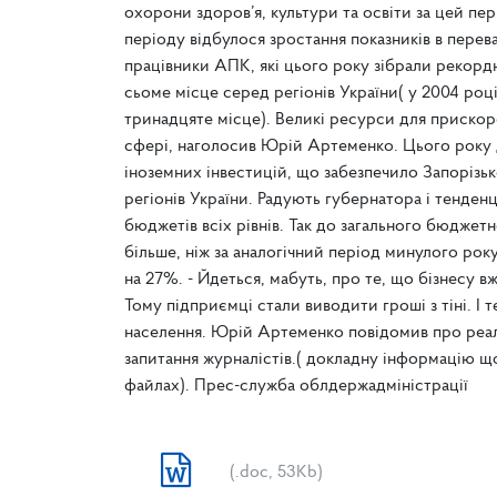
охорони здоров’я, культури та освіти за цей пер
періоду відбулося зростання показників в пере
працівники АПК, які цього року зібрали рекорд
сьоме місце серед регіонів України( у 2004 ро
тринадцяте місце). Великі ресурси для прискор
сфері, наголосив Юрій Артеменко. Цього року д
іноземних інвестицій, що забезпечило Запорізь
регіонів України. Радують губернатора і тенденц
бюджетів всіх рівнів. Так до загального бюджет
більше, ніж за аналогічний період минулого рок
на 27%. - Йдеться, мабуть, про те, що бізнесу в
Тому підприємці стали виводити гроші з тіні. 
населення. Юрій Артеменко повідомив про реаль
запитання журналістів.( докладну інформацію щ
файлах). Прес-служба облдержадміністрації
(.doc, 53Kb)