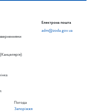
Електрона пошта
adm@zoda.gov.ua
 зверненнями
(Канцелярія):
рінка
л
л
Погода
Запоріжжя