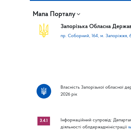
Мапа Порталу
Запорізька Обласна Держав
пр. Соборний, 164, м. Запоріжжя, 
Власність Запорізької обласної дер
2026 рік
Інформаційний супровід: Департам
3.4.1
діяльності облдержадміністрації
w