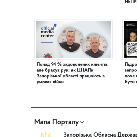
НЕПР
Понад 94 % задоволених клієнтів,
Підро
але бракує рук: як ЦНАПи
запро
Запорізької області працюють в
хоче 
умовах війни
бути 
Мапа Порталу
Запорізька Обласна Держав