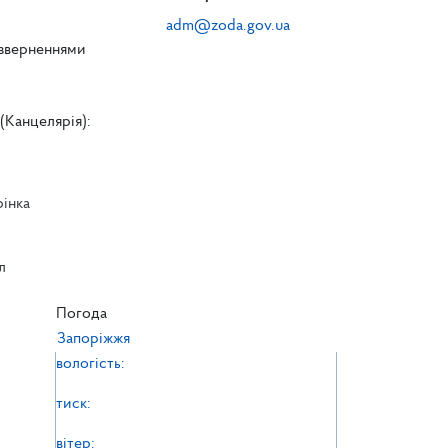
adm@zoda.gov.ua
 зверненнями
(Канцелярія):
рінка
л
л
Погода
Запоріжжя
вологість:
тиск:
вітер: