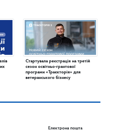
елів
Стартувала реєстрація на третій
них
сезон освітньо-грантової
програми «Траєкторія» для
ветеранського бізнесу
Електрона пошта