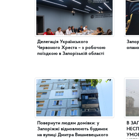
Делегація Українського
Запор
Червоного Хреста – з робочою
опано
поїздкою в Запорізькій області
Повернути людям домівки: у
В ЗА
Запоріжжі відновлюють будинок
НЕСП
на вулиці Дмитра Вишневецького
УМОВ