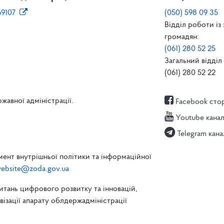
69107
(050) 598 09 35
Відділ роботи із
громадян:
(061) 280 52 25
Загальний відділ 
(061) 280 52 22
жавної адміністрації.
Facebook сто
Youtube кана
Telegram кана
ент внутрішньої політики та інформаційної
ebsite@zoda.gov.ua
питань цифрового розвитку та інновацій,
зації апарату облдержадміністрації