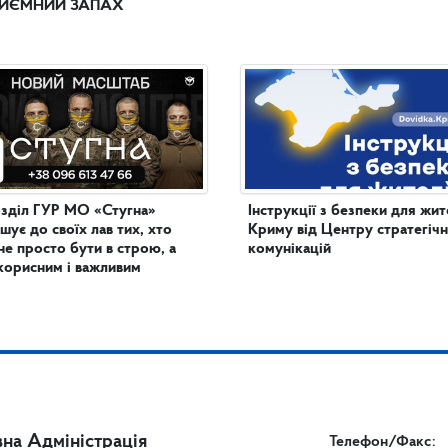
ИЄМНИЙ ЗАПАХ
зділ ГУР МО «Стугна»
Інструкції з безпеки для жит
шує до своїх лав тих, хто
Криму від Центру стратегіч
не просто бути в строю, а
комунікацій
корисним і важливим
на Адміністрація
Телефон/Факс: