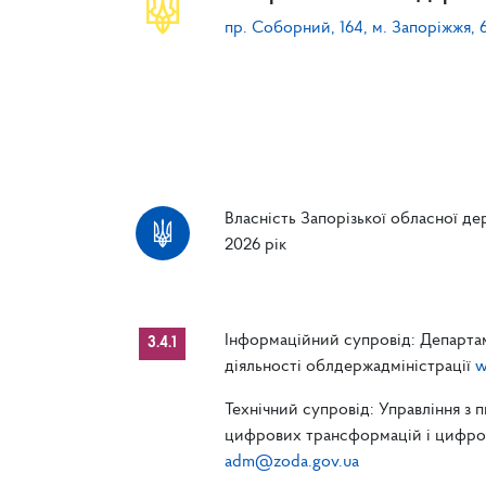
пр. Соборний, 164, м. Запоріжжя, 
Власність Запорізької обласної дер
2026 рік
Інформаційний супровід: Департам
3.4.1
діяльності облдержадміністрації
w
Технічний супровід: Управління з 
цифрових трансформацій і цифрові
adm@zoda.gov.ua