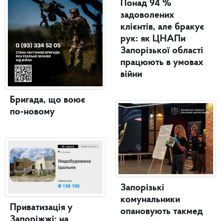
Понад 94 %
задоволених
клієнтів, але бракує
рук: як ЦНАПи
Запорізької області
працюють в умовах
війни
Бригада, що воює
по-новому
Запорізькі
комунальники
Приватизація у
опановують такмед
Запоріжжі: на