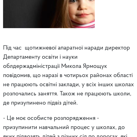
Під час щотижневої апаратної наради директор
Департаменту освіти і науки
облдержадміністрації Микола Ярмощук
повідомив, що наразі в чотирьох районах області
не працюють освітні заклади, у всіх інших школах
розпочались заняття. Також не працюють школи,
де призупинено підвіз дітей.
- Це моє особисте розпорядження -
призупинити навчальний процес у школах, до
яких підвозять дітей з різних сіл по дорогах, які