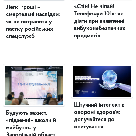
«Стій! Не чіпай!
Легкі гроші –
Телефонуй 101»: як
смертельні наслідки:
діяти при виявленні
як не потрапити у
вибухонебезпечних
пастку російських
предметів
спецслужб
Штучний інтелект в
охороні здоров’я:
Будують захист,
долучайтеся до
«підземні» школи й
опитування
майбутнє: у
Запорізькій області