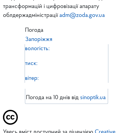
трансформацій і цифровізації апарату
облдержадміністрації
adm@zoda.gov.ua
Погода
Запоріжжя
вологість:
тиск:
вітер:
Погода на 10 днів від
sinoptik.ua
Увесь вміст доступний за ліцензією
Creative