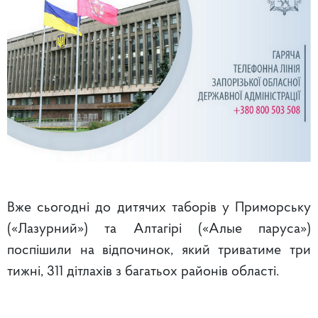
Вже сьогодні до дитячих таборів у Приморську
(«Лазурний») та Алтагірі («Алые паруса»)
поспішили на відпочинок, який триватиме три
тижні, 311 дітлахів з багатьох районів області.