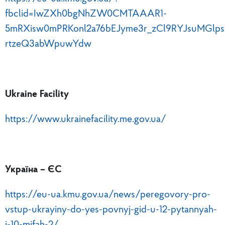
fbclid=IwZXh0bgNhZW0CMTAAAR1-
5mRXisw0mPRKonl2a76bEJyme3r_zCl9RYJsuMGl
rtzeQ3abWpuwYdw
Ukraine Facility
https://www.ukrainefacility.me.gov.ua/
Україна – ЄС
https://eu-ua.kmu.gov.ua/news/peregovory-pro-
vstup-ukrayiny-do-yes-povnyj-gid-u-12-pytannyah-