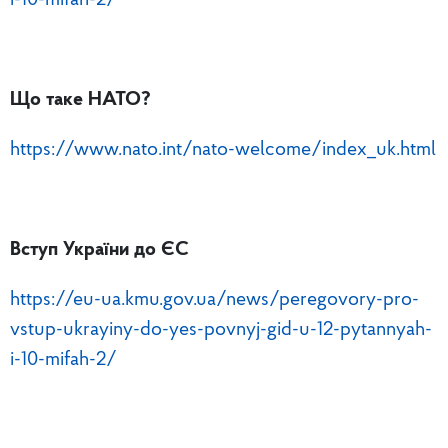
i-10-mifah-2/
Що таке НАТО?
https://www.nato.int/nato-welcome/index_uk.html
Вступ України до ЄС
https://eu-ua.kmu.gov.ua/news/peregovory-pro-
vstup-ukrayiny-do-yes-povnyj-gid-u-12-pytannyah-
i-10-mifah-2/