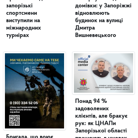
запорізькі
домівки: у Запоріжжі
спортсмени
відновлюють
виступили на
будинок на вулиці
міжнародних
Дмитра
турнірах
Вишневецького
Понад 94 %
задоволених
клієнтів, але бракує
рук: як ЦНАПи
Запорізької області
Бригада, що воює