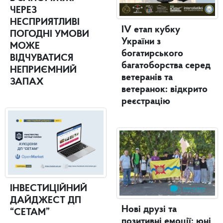
ЧЕРЕЗ
НЕСПРИЯТЛИВІ
IV етап кубку
ПОГОДНІ УМОВИ
України з
МОЖЕ
богатирського
ВІДЧУВАТИСЯ
багатоборства серед
НЕПРИЄМНИЙ
ветеранів та
ЗАПАХ
ветеранок: відкрито
реєстрацію
ІНВЕСТИЦІЙНИЙ
ДАЙДЖЕСТ ДП
Нові друзі та
“СЕТАМ”
позитивні емоції: юні