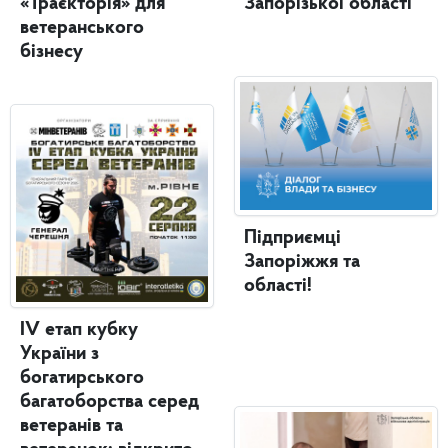
«Траєкторія» для
Запорізької області
ветеранського
бізнесу
Підприємці
Запоріжжя та
області!
IV етап кубку
України з
богатирського
багатоборства серед
ветеранів та