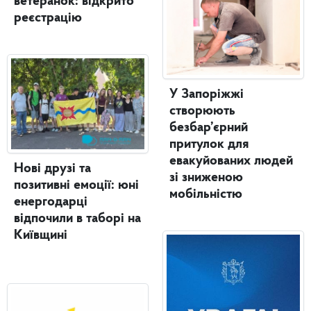
ветеранок: відкрито
реєстрацію
У Запоріжжі
створюють
безбар’єрний
притулок для
евакуйованих людей
Нові друзі та
зі зниженою
позитивні емоції: юні
мобільністю
енергодарці
відпочили в таборі на
Київщині