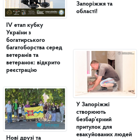
Запоріжжя та
області!
IV етап кубку
України з
богатирського
багатоборства серед
ветеранів та
ветеранок: відкрито
реєстрацію
У Запоріжжі
створюють
безбар’єрний
притулок для
евакуйованих людей
Нові друзі та