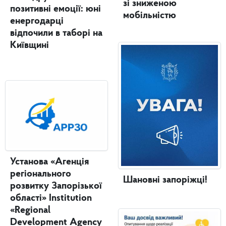
зі зниженою
позитивні емоції: юні
мобільністю
енергодарці
відпочили в таборі на
Київщині
Установа «Агенція
регіонального
Шановні запоріжці!
розвитку Запорізької
області» Institution
«Regional
Development Agency