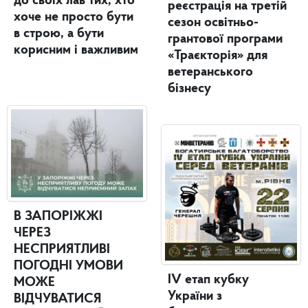
до своїх лав тих, хто
реєстрація на третій
хоче не просто бути
сезон освітньо-
в строю, а бути
грантової програми
корисним і важливим
«Траєкторія» для
ветеранського
бізнесу
В ЗАПОРІЖЖІ
ЧЕРЕЗ
НЕСПРИЯТЛИВІ
ПОГОДНІ УМОВИ
IV етап кубку
МОЖЕ
України з
ВІДЧУВАТИСЯ