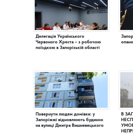
Делегація Українського
Запор
Червоного Хреста – з робочою
опано
поїздкою в Запорізькій області
Повернути людям домівки: у
В ЗА
Запоріжжі відновлюють будинок
НЕСП
на вулиці Дмитра Вишневецького
УМОВ
НЕПР