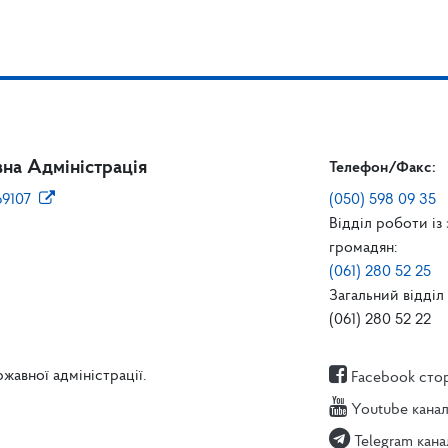
на Адміністрація
Телефон/Факс:
69107
(050) 598 09 35
Відділ роботи із
громадян:
(061) 280 52 25
Загальний відділ 
(061) 280 52 22
жавної адміністрації.
Facebook сто
Youtube кана
Telegram кана