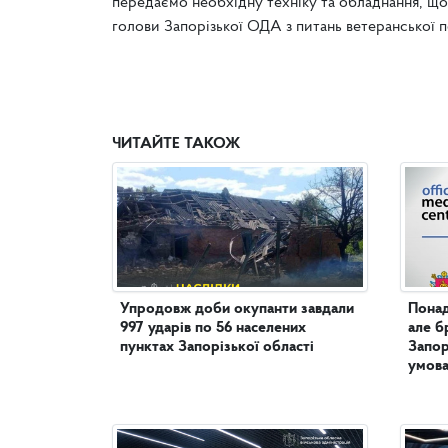
передаємо необхідну техніку та обладнання, що
голови Запорізької ОДА з питань ветеранської 
ЧИТАЙТЕ ТАКОЖ
Упродовж доби окупанти завдали
Понад
997 ударів по 56 населених
але б
пунктах Запорізької області
Запор
умова