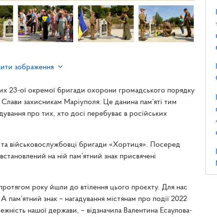
жити зображення
вих 23-ої окремої бригади охорони громадського порядку
 Слави захисникам Маріуполя. Це данина пам’яті тим
гадування про тих, хто досі перебуває в російських
і та військовослужбовці бригади «Хортиця». Посеред
встановлений на ній пам’ятний знак присвячені
протягом року йшли до втілення цього проєкту. Для нас
 А пам’ятний знак – нагадування містянам про події 2022
лежність нашої держави, – відзначила Валентина Есаулова-