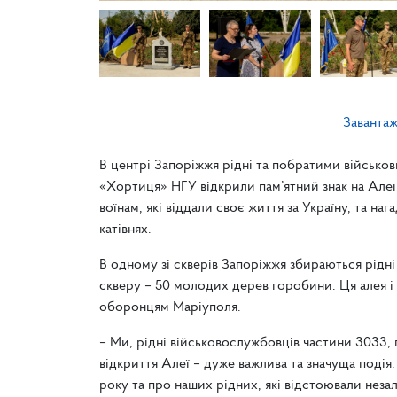
Заванта
В центрі Запоріжжя рідні та побратими військо
«Хортиця» НГУ відкрили пам’ятний знак на Алеї
воїнам, які віддали своє життя за Україну, та на
катівнях.
В одному зі скверів Запоріжжя збираються рідн
скверу – 50 молодих дерев горобини. Ця алея і 
оборонцям Маріуполя.
– Ми, рідні військовослужбовців частини 3033, 
відкриття Алеї – дуже важлива та значуща подія.
року та про наших рідних, які відстоювали неза