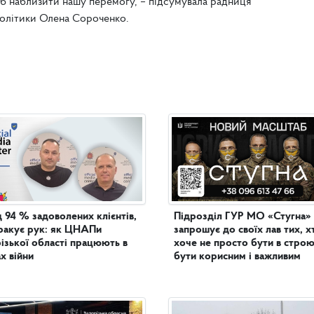
б наблизити нашу перемогу, – підсумувала радниця
політики Олена Сороченко.
 94 % задоволених клієнтів,
Підрозділ ГУР МО «Стугна»
ракує рук: як ЦНАПи
запрошує до своїх лав тих, х
ізької області працюють в
хоче не просто бути в строю
х війни
бути корисним і важливим