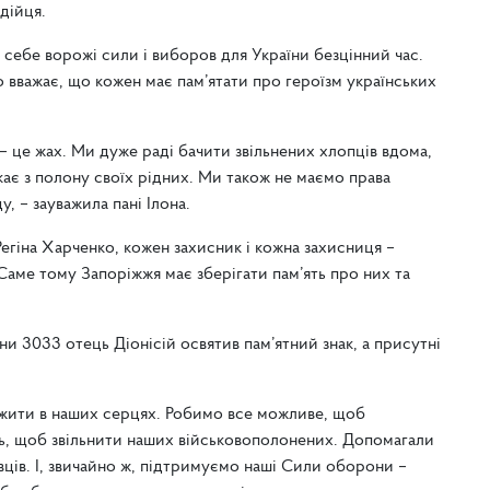
дійця.
а себе ворожі сили і виборов для України безцінний час.
вважає, що кожен має пам’ятати про героїзм українських
– це жах. Ми дуже раді бачити звільнених хлопців вдома,
екає з полону своїх рідних. Ми також не маємо права
, – зауважила пані Ілона.
Регіна Харченко, кожен захисник і кожна захисниця –
Саме тому Запоріжжя має зберігати пам’ять про них та
ни 3033 отець Діонісій освятив пам’ятний знак, а присутні
 жити в наших серцях. Робимо все можливе, щоб
ль, щоб звільнити наших військовополонених. Допомагали
ів. І, звичайно ж, підтримуємо наші Сили оборони –