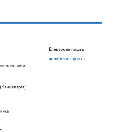
Електрона пошта
adm@zoda.gov.ua
 зверненнями
(Канцелярія):
рінка
л
л