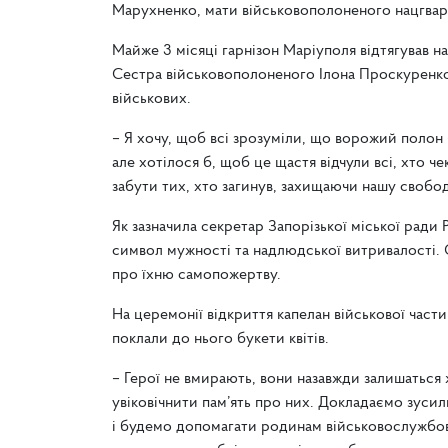
Марухненко, мати військовополоненого нацгвар
Майже 3 місяці гарнізон Маріуполя відтягував н
Сестра військовополоненого Ілона Проскуренко 
військових.
– Я хочу, щоб всі зрозуміли, що ворожий полон 
але хотілося б, щоб це щастя відчули всі, хто ч
забути тих, хто загинув, захищаючи нашу свободу
Як зазначила секретар Запорізької міської ради 
символ мужності та надлюдської витривалості. 
про їхню самопожертву.
На церемонії відкриття капелан військової части
поклали до нього букети квітів.
– Герої не вмирають, вони назавжди залишаться
увіковічнити пам’ять про них. Докладаємо зуси
і будемо допомагати родинам військовослужбовц