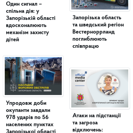
Один сигнал –
спільна дія: у
Запорізька область
Запорізькій області
та шведський регіон
вдосконалюють
Вестерноррланд
механізм захисту
поглиблюють
дітей
співпрацю
Упродовж доби
окупанти завдали
Атаки на підстанції
978 ударів по 56
та загроза
населених пунктах
відключень:
Запорізької області