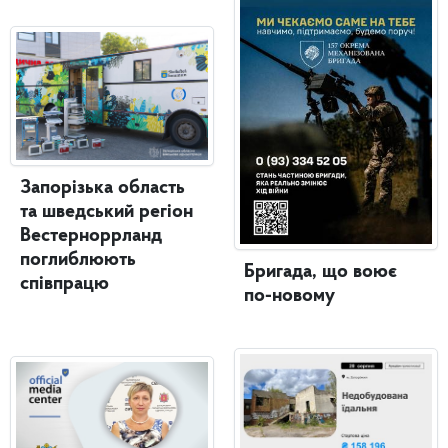
Запорізька область
та шведський регіон
Вестерноррланд
поглиблюють
Бригада, що воює
співпрацю
по-новому