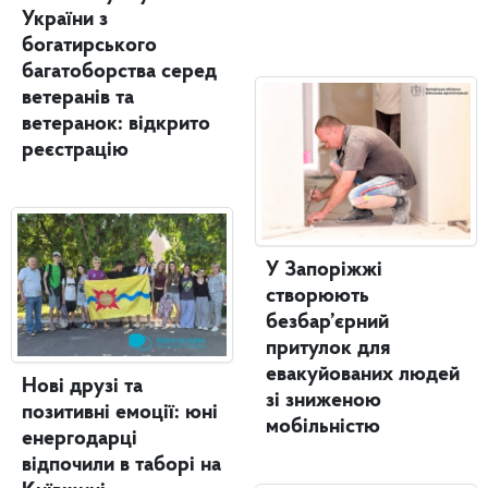
України з
богатирського
багатоборства серед
ветеранів та
ветеранок: відкрито
реєстрацію
У Запоріжжі
створюють
безбар’єрний
притулок для
евакуйованих людей
Нові друзі та
зі зниженою
позитивні емоції: юні
мобільністю
енергодарці
відпочили в таборі на