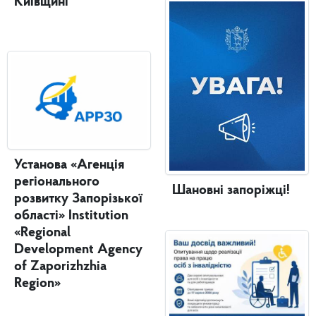
Київщині
Установа «Агенція
регіонального
Шановні запоріжці!
розвитку Запорізької
області» Institution
«Regional
Development Agency
of Zaporizhzhia
Region»