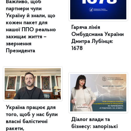
Важливо, щоб
партнери чули
Україну й знали, що
кожен пакет для
Гаряча лінія
нашої ППО реально
Омбудсмана України
захищає життя –
Дмитра Лубінця:
звернення
1678
Президента
Україна працює для
того, щоб у нас були
Діалог влади та
власні балістичні
бізнесу: запорізькі
ракети,