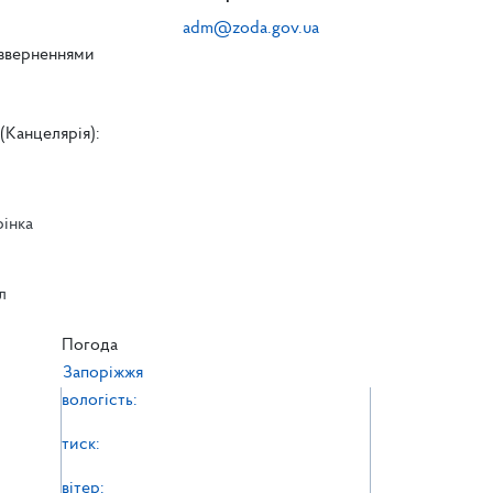
adm@zoda.gov.ua
 зверненнями
(Канцелярія):
рінка
л
л
Погода
Запоріжжя
вологість:
тиск:
вітер: