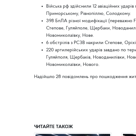
Війська рф здійснили 12 авіаційних ударів
Приморському, Рівнопіллю, Солодкому.
398 БпЛА різної модифікації (переважно F
Степове, Гуляйполе, Щербаки, Новоданилівк
Новомиколаївку, Нове.
6 обстрілів з РСЗВ накрили Степове, Оріхі
220 артилерійських ударів завдано по тер
Гуляйполя, Щербаків, Новоданилівки, Новоа
Новомиколаївки, Нового.
Надійшло 28 повідомлень про пошкодження житла
ЧИТАЙТЕ ТАКОЖ