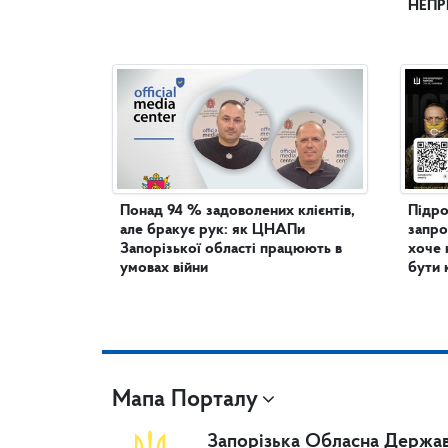
НЕПР
Понад 94 % задоволених клієнтів,
Підро
але бракує рук: як ЦНАПи
запро
Запорізької області працюють в
хоче 
умовах війни
бути 
Мапа Порталу
Запорізька Обласна Держав