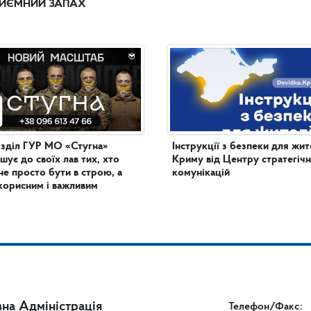
ИЄМНИЙ ЗАПАХ
зділ ГУР МО «Стугна»
Інструкції з безпеки для жит
шує до своїх лав тих, хто
Криму від Центру стратегіч
не просто бути в строю, а
комунікацій
корисним і важливим
на Адміністрація
Телефон/Факс: