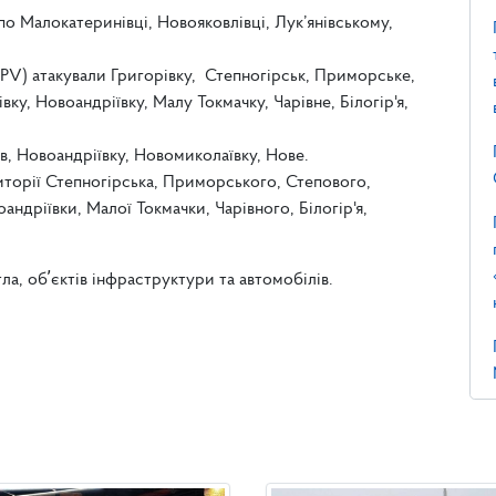
 по Малокатеринівці, Новояковлівці, Лук’янівському,
PV) атакували Григорівку, Степногірськ, Приморське,
у, Новоандріївку, Малу Токмачку, Чарівне, Білогір'я,
в, Новоандріївку, Новомиколаївку, Нове.
иторії Степногірська, Приморського, Степового,
ндріївки, Малої Токмачки, Чарівного, Білогір'я,
, обʼєктів інфраструктури та автомобілів.