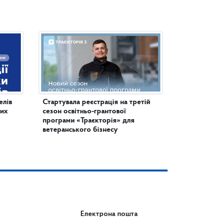
елів
Стартувала реєстрація на третій
них
сезон освітньо-грантової
програми «Траєкторія» для
ветеранського бізнесу
Електрона пошта