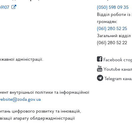
69107
(050) 598 09 35
Відділ роботи із
громадян:
(061) 280 52 25
Загальний відділ 
(061) 280 52 22
жавної адміністрації.
Facebook сто
Youtube кана
Telegram кана
ент внутрішньої політики та інформаційної
ebsite@zoda.gov.ua
питань цифрового розвитку та інновацій,
зації апарату облдержадміністрації