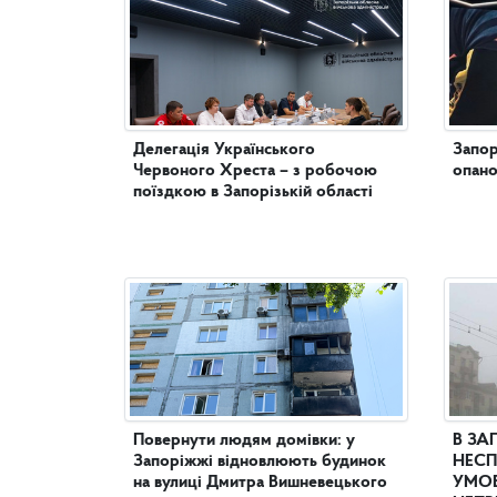
Делегація Українського
Запор
Червоного Хреста – з робочою
опано
поїздкою в Запорізькій області
Повернути людям домівки: у
В ЗА
Запоріжжі відновлюють будинок
НЕСП
на вулиці Дмитра Вишневецького
УМОВ