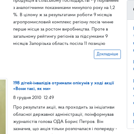
продукція в сільському господарстві - у порівнянні
з аналогічними показниками минулого року на 1,2
%. В цілому ж за результатами роботи 9 місяців
агропромисловий комплекс регіону посів чинне
перше місце за ростом виробництва. Проте в
загальному рейтингу регіонів за підсумками 9
місяців Запорізька область посіла 11 позицію
Докладніше
198 дітей-інвалідів отримали опікунів у ході акції
«Вони такі, як ми»
8 грудня 2010
12:49
Про результати акції, яка проходить за ініціативи
обласної державної адміністрації, поінформував
журналістів голова ОДА Борис Петров. Він
зазначив, що акція тільки розпочалася і попереду -