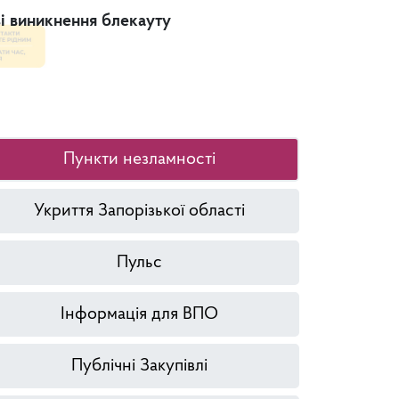
зі виникнення блекауту
Платформа
Пункти незламності
Укриття Запорізької області
Пульс
Інформація для ВПО
Публічні Закупівлі