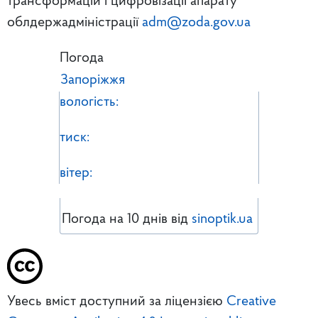
трансформацій і цифровізації апарату
облдержадміністрації
adm@zoda.gov.ua
Погода
Запоріжжя
вологість:
тиск:
вітер:
Погода на 10 днів від
sinoptik.ua
Увесь вміст доступний за ліцензією
Creative