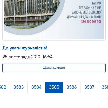
До уваги журналістів!
25 листопада 2010
16:54
Докладніше
582
3583
3584
3585
3586
3587
35