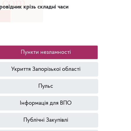
ровідник крізь складні часи
Ваша домі
допомогу
Пункти незламності
Укриття Запорізької області
Пульс
Інформація для ВПО
Публічні Закупівлі