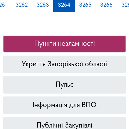
261
3262
3263
3264
3265
3266
32
Пункти незламності
Укриття Запорізької області
Пульс
Інформація для ВПО
Публічні Закупівлі