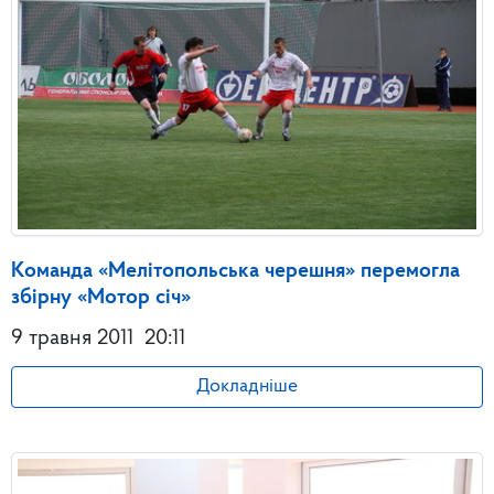
Команда «Мелітопольська черешня» перемогла
збірну «Мотор січ»
9 травня 2011
20:11
Докладніше