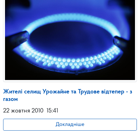
Жителі селищ Урожайне та Трудове відтепер - з
газом
22 жовтня 2010
15:41
Докладніше