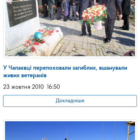
У Чапаєвці перепоховали загиблих, вшанували
живих ветеранів
23 жовтня 2010
16:50
Докладніше