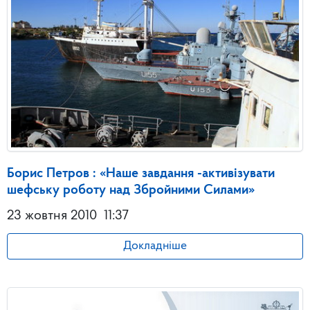
Борис Петров : «Наше завдання -активізувати
шефську роботу над Збройними Силами»
23 жовтня 2010
11:37
Докладніше