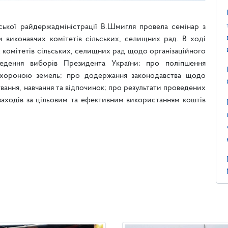
ської райдержадміністрації В.Шмигля провела семінар з
 виконавчих комітетів сільських, селищних рад. В ході
 комітетів сільських, селищних рад щодо організаційного
оведення виборів Президента України; про поліпшення
охороною земель; про додержання законодавства щодо
вання, навчання та відпочинок; про результати проведених
аходів за цільовим та ефективним використанням коштів