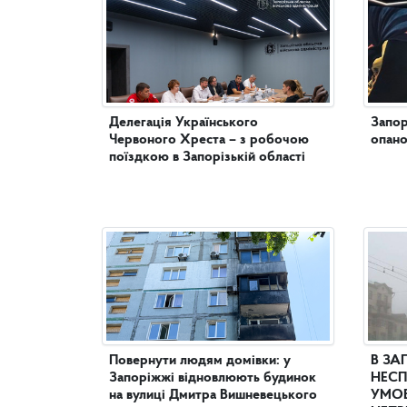
Делегація Українського
Запор
Червоного Хреста – з робочою
опано
поїздкою в Запорізькій області
Повернути людям домівки: у
В ЗА
Запоріжжі відновлюють будинок
НЕСП
на вулиці Дмитра Вишневецького
УМОВ