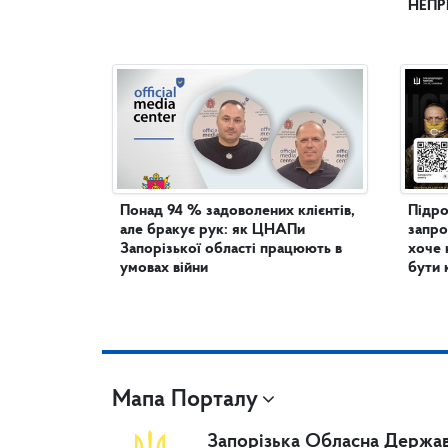
НЕПР
Понад 94 % задоволених клієнтів,
Підро
але бракує рук: як ЦНАПи
запро
Запорізької області працюють в
хоче 
умовах війни
бути 
Мапа Порталу
Запорізька Обласна Держав