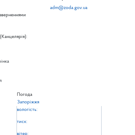
adm@zoda.gov.ua
 зверненнями
(Канцелярія):
рінка
л
л
Погода
Запоріжжя
вологість:
тиск:
вітер: