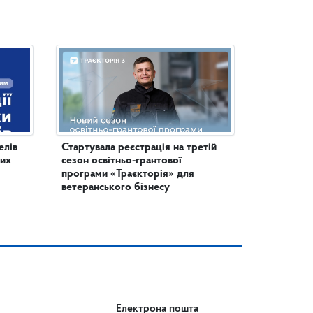
елів
Стартувала реєстрація на третій
них
сезон освітньо-грантової
програми «Траєкторія» для
ветеранського бізнесу
Електрона пошта