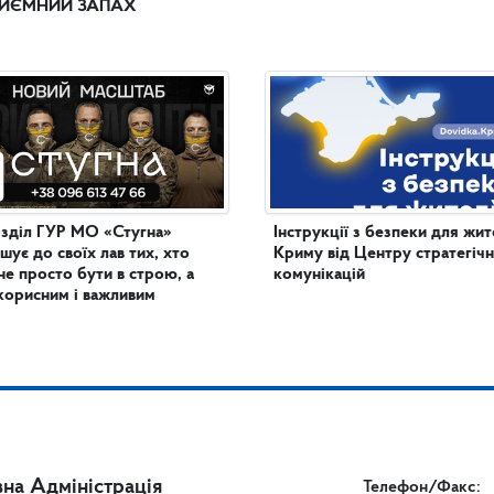
ИЄМНИЙ ЗАПАХ
зділ ГУР МО «Стугна»
Інструкції з безпеки для жит
шує до своїх лав тих, хто
Криму від Центру стратегіч
не просто бути в строю, а
комунікацій
корисним і важливим
на Адміністрація
Телефон/Факс: