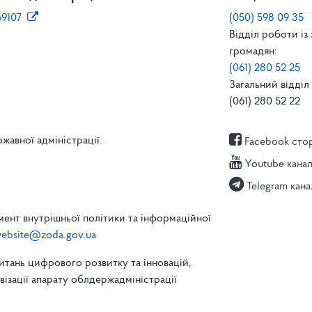
69107
(050) 598 09 35
Відділ роботи із
громадян:
(061) 280 52 25
Загальний відділ 
(061) 280 52 22
жавної адміністрації.
Facebook сто
Youtube кана
Telegram кана
ент внутрішньої політики та інформаційної
ebsite@zoda.gov.ua
питань цифрового розвитку та інновацій,
зації апарату облдержадміністрації