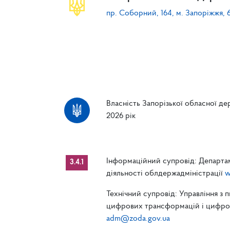
пр. Соборний, 164, м. Запоріжжя, 
Власність Запорізької обласної дер
2026 рік
Інформаційний супровід: Департам
3.4.1
діяльності облдержадміністрації
w
Технічний супровід: Управління з 
цифрових трансформацій і цифрові
adm@zoda.gov.ua