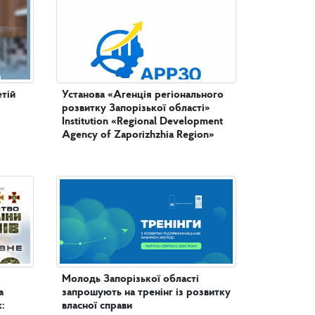
етій
Установа «Агенція регіонального
розвитку Запорізької області»
Institution «Regional Development
Agency of Zaporizhzhia Region»
Молодь Запорізької області
а
запрошують на тренінг із розвитку
:
власної справи