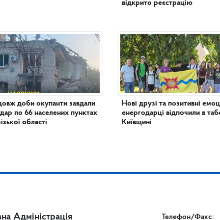
відкрито реєстрацію
овж доби окупанти завдали
Нові друзі та позитивні емоції: 
удар по 66 населених пунктах
енергодарці відпочили в таб
ізької області
Київщині
на Адміністрація
Телефон/Факс: