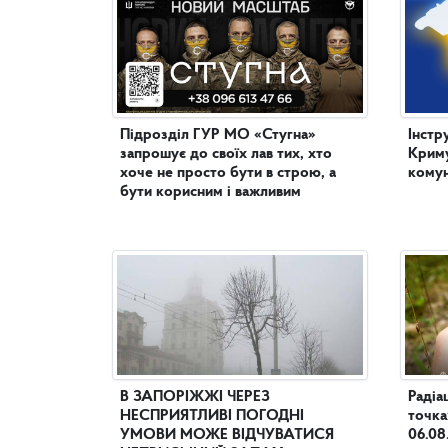
Підрозділ ГУР МО «Стугна»
Інстр
запрошує до своїх лав тих, хто
Криму
хоче не просто бути в строю, а
комун
бути корисним і важливим
В ЗАПОРІЖЖІ ЧЕРЕЗ
Радіа
НЕСПРИЯТЛИВІ ПОГОДНІ
точка
УМОВИ МОЖЕ ВІДЧУВАТИСЯ
06.08