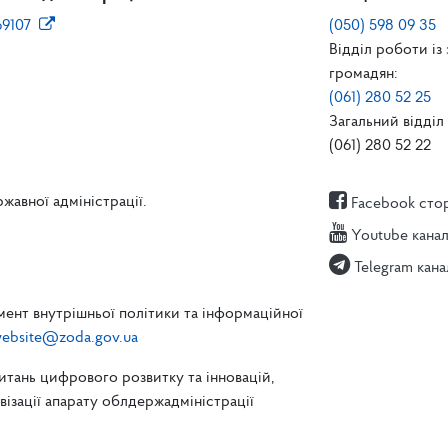
69107
(050) 598 09 35
Відділ роботи із
громадян:
(061) 280 52 25
Загальний відділ 
(061) 280 52 22
жавної адміністрації.
Facebook сто
Youtube кана
Telegram кана
ент внутрішньої політики та інформаційної
ebsite@zoda.gov.ua
питань цифрового розвитку та інновацій,
зації апарату облдержадміністрації