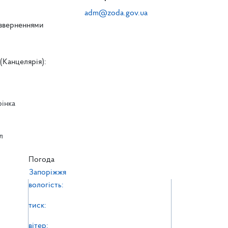
adm@zoda.gov.ua
 зверненнями
(Канцелярія):
рінка
л
л
Погода
Запоріжжя
вологість:
тиск:
вітер: