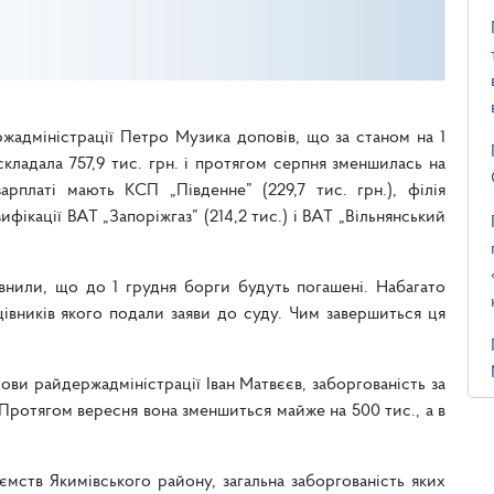
ржадміністрації Петро Музика доповів, що за станом на 1
кладала 757,9 тис. грн. і протягом серпня зменшилась на
арплаті мають КСП „Південне” (229,7 тис. грн.), філія
ифікації ВАТ „Запоріжгаз” (214,2 тис.) і ВАТ „Вільнянський
внили, що до 1 грудня борги будуть погашені. Набагато
цівників якого подали заяви до суду. Чим завершиться ця
ови райдержадміністрації Іван Матвєєв, заборгованість за
 Протягом вересня вона зменшиться майже на 500 тис., а в
мств Якимівського району, загальна заборгованість яких