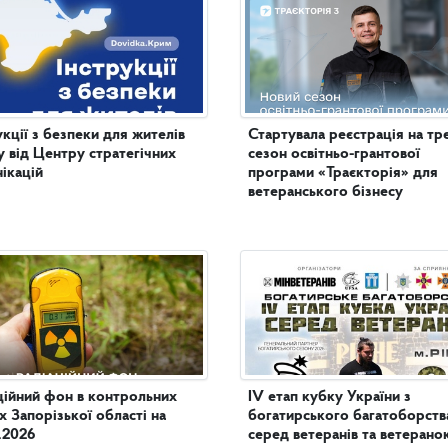
укції з безпеки для жителів
Стартувала реєстрація на тр
 від Центру стратегічних
сезон освітньо-грантової
ікацій
програми «Траєкторія» для
ветеранського бізнесу
ційний фон в контрольних
IV етап кубку України з
х Запорізької області на
богатирського багатоборств
.2026
серед ветеранів та ветеранок