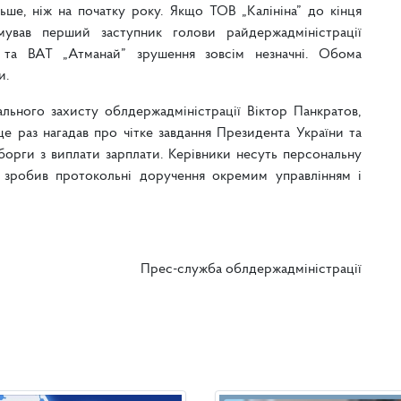
льше, ніж на початку року. Якщо ТОВ „Калініна” до кінця
мував перший заступник голови райдержадміністрації
 та ВАТ „Атманай” зрушення зовсім незначні. Обома
и.
ального захисту облдержадміністрації Віктор Панкратов,
ще раз нагадав про чітке завдання Президента України та
і борги з виплати зарплати. Керівники несуть персональну
с зробив протокольні доручення окремим управлінням і
Прес-служба облдержадміністрації