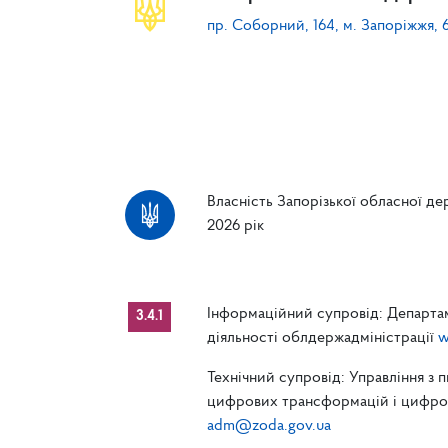
пр. Соборний, 164, м. Запоріжжя, 
Власність Запорізької обласної дер
2026 рік
Інформаційний супровід: Департам
3.4.1
діяльності облдержадміністрації
w
Технічний супровід: Управління з 
цифрових трансформацій і цифрові
adm@zoda.gov.ua