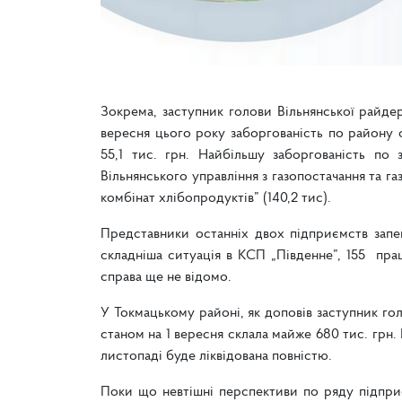
Зокрема, заступник голови Вільнянської райде
вересня цього року заборгованість по району с
55,1 тис. грн. Найбільшу заборгованість по з
Вільнянського управління з газопостачання та газ
комбінат хлібопродуктів” (140,2 тис).
Представники останніх двох підприємств запе
складніша ситуація в КСП „Південне”, 155 пра
справа ще не відомо.
У Токмацькому районі, як доповів заступник гол
станом на 1 вересня склала майже 680 тис. грн.
листопаді буде ліквідована повністю.
Поки що невтішні перспективи по ряду підприє