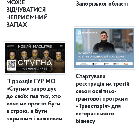
МОЖЕ
Запорізької області
ВІДЧУВАТИСЯ
НЕПРИЄМНИЙ
ЗАПАХ
Стартувала
Підрозділ ГУР МО
реєстрація на третій
«Стугна» запрошує
сезон освітньо-
до своїх лав тих, хто
грантової програми
хоче не просто бути
«Траєкторія» для
в строю, а бути
ветеранського
корисним і важливим
бізнесу