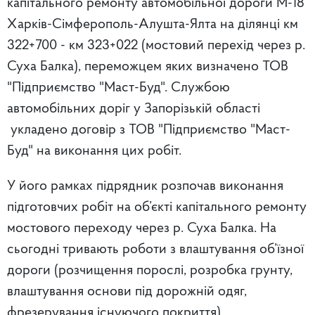
капітального ремонту автомобільної дороги М-18
Харків-Сімферополь-Алушта-Ялта на ділянці км
322+700 - км 323+022 (мостовий перехід через р.
Суха Балка), переможцем яких визначено ТОВ
"Підприємство "Маст-Буд". Службою
автомобільних доріг у Запорізькій області
укладено договір з ТОВ "Підприємство "Маст-
Буд" на виконання цих робіт.
У його рамках підрядник розпочав виконання
підготовчих робіт на об’єкті капітального ремонту
мостового переходу через р. Суха Балка. На
сьогодні тривають роботи з влаштування об’їзної
дороги (розчищення порослі, розробка грунту,
влаштування основи під дорожній одяг,
фрезерування існуючого покриття).