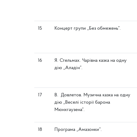
15
Концерт групи „Без обмежень”.
16
Я. Стельмах. Чарівна казка на одну
дію „Аладін”.
17
В. Довлетов. Музична казка на одну
дію „Веселі історії барона
Мюнхгаузена”.
18
Програма „Амазонки”.