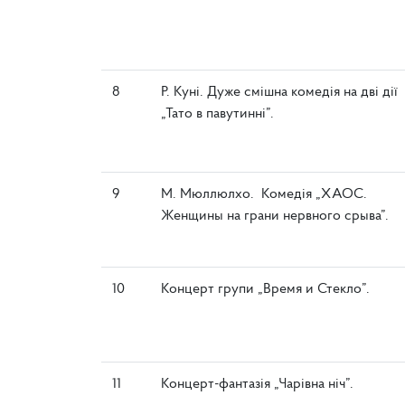
8
Р. Куні. Дуже смішна комедія на дві дії
„Тато в павутинні”.
9
М. Мюллюлхо. Комедія „ХАОС.
Женщины на грани нервного срыва”.
10
Концерт групи „Время и Стекло”.
11
Концерт-фантазія „Чарівна ніч”.