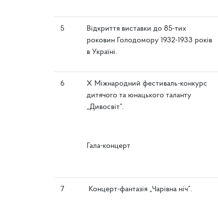
5
Відкриття виставки до 85-тих
роковин Голодомору 1932-1933 років
в Україні.
6
Х Міжнародний фестиваль-конкурс
дитячого та юнацького таланту
„Дивосвіт”.
Гала-концерт
7
Концерт-фантазія „Чарівна ніч”.