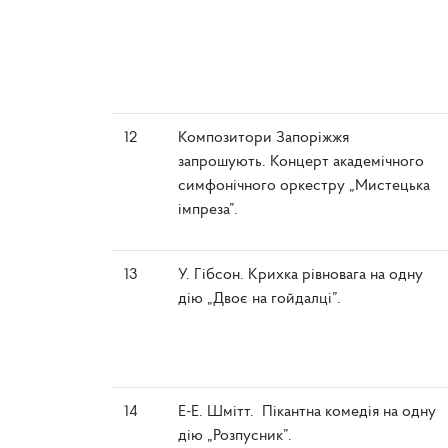
12
Композитори Запоріжжя
запрошують. Концерт академічного
симфонічного оркестру „Мистецька
імпреза”.
13
У. Гібсон. Крихка рівновага на одну
дію „Двоє на гойдалці”.
14
Е-Е. Шмітт. Пікантна комедія на одну
дію „Розпусник”.