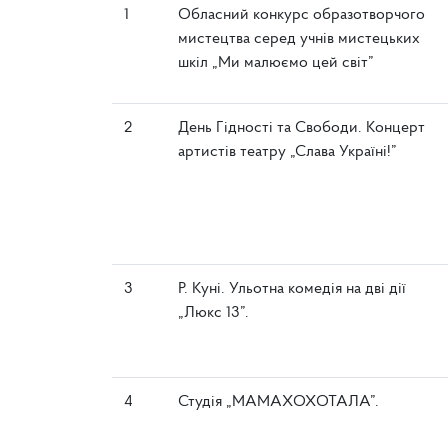
1
Обласний конкурс образотворчого
мистецтва серед учнів мистецьких
шкіл „Ми малюємо цей світ”
2
День Гідності та Свободи. Концерт
артистів театру „Слава Україні!”
3
Р. Куні. Ульотна комедія на дві дії
„Люкс 13”.
4
Студія „МАМАХОХОТАЛА”.