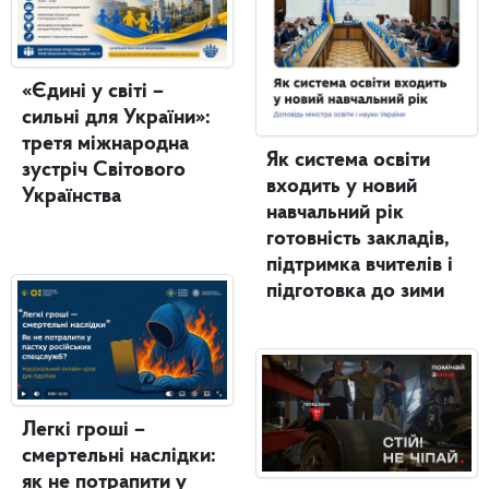
«Єдині у світі –
сильні для України»:
третя міжнародна
Як система освіти
зустріч Світового
входить у новий
Українства
навчальний рік
готовність закладів,
підтримка вчителів і
підготовка до зими
Легкі гроші –
смертельні наслідки:
як не потрапити у