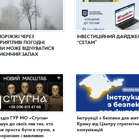
ПОРІЖЖІ ЧЕРЕЗ
ІНВЕСТИЦІЙНИЙ ДАЙДЖЕ
РИЯТЛИВІ ПОГОДНІ
“СЕТАМ”
И МОЖЕ ВІДЧУВАТИСЯ
ИЄМНИЙ ЗАПАХ
зділ ГУР МО «Стугна»
Інструкції з безпеки для жит
шує до своїх лав тих, хто
Криму від Центру стратегіч
не просто бути в строю, а
комунікацій
корисним і важливим