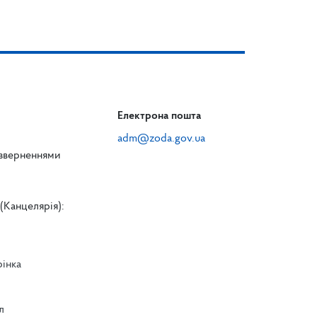
Електрона пошта
adm@zoda.gov.ua
 зверненнями
(Канцелярія):
рінка
л
л