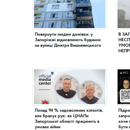
Повернути людям домівки: у
В ЗА
Запоріжжі відновлюють будинок
НЕСП
на вулиці Дмитра Вишневецького
УМОВ
НЕПР
Понад 94 % задоволених клієнтів,
Підро
але бракує рук: як ЦНАПи
запро
Запорізької області працюють в
хоче 
умовах війни
бути 