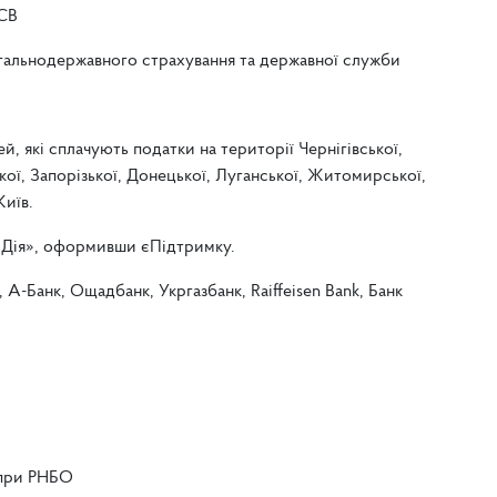
ЄСВ
агальнодержавного страхування та державної служби
кі сплачують податки на території Чернігівської,
кої, Запорізької, Донецької, Луганської, Житомирської,
Київ.
«Дія», оформивши єПідтримку.
А-Банк, Ощадбанк, Укргазбанк, Raiffeisen Bank, Банк
 при РНБО