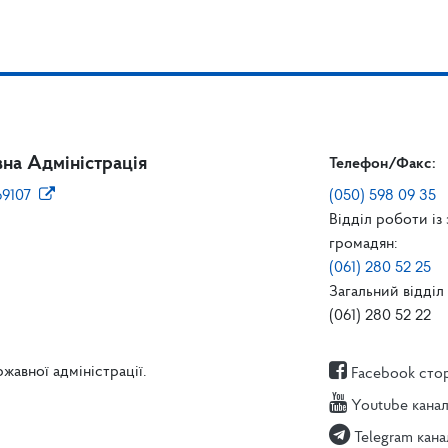
на Адміністрація
Телефон/Факс:
69107
(050) 598 09 35
Відділ роботи із
громадян:
(061) 280 52 25
Загальний відділ 
(061) 280 52 22
жавної адміністрації.
Facebook сто
Youtube кана
Telegram кана