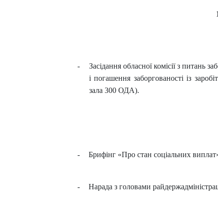
-
Засідання обласної комісії з питань за
і погашення заборгованості із заробі
зала 300 ОДА).
-
Брифінг «Про стан соціальних виплат
-
Нарада з головами райдержадміністрац