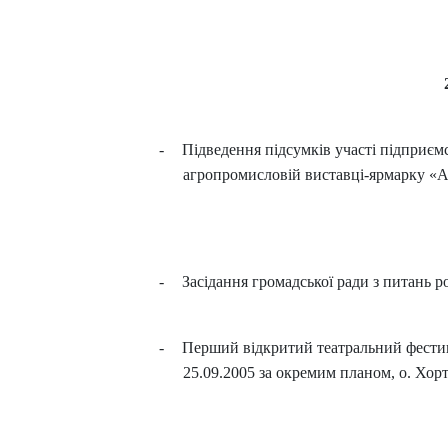
-
Підведення підсумків участі підприє
агропромисловій виставці-ярмарку «Аг
-
Засідання громадської ради з питань р
-
Перший відкритий театральний фестив
25.09.2005 за окремим планом, о. Хор