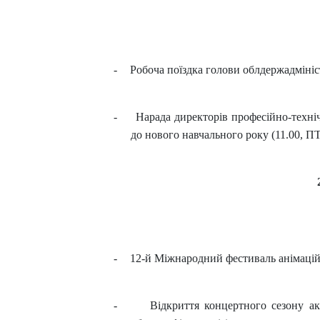
-
Робоча поїздка голови облдержадмініст
-
Нарада директорів професійно-техніч
до нового навчального року (11.00, ПТ
-
12-й Міжнародний фестиваль анімацій
-
Відкриття концертного сезону ак