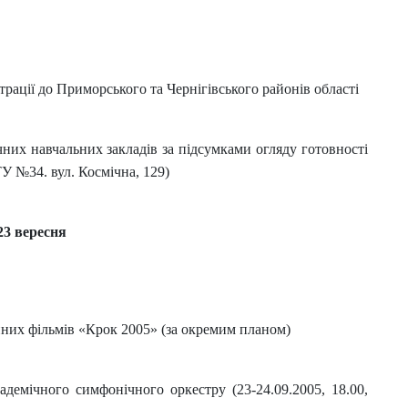
рації до Приморського та Чернігівського районів області
них навчальних закладів за підсумками огляду готовності
У №34. вул. Космічна, 129)
23 вересня
них фільмів «Крок 2005» (за окремим планом)
адемічного симфонічного оркестру (23-24.09.2005, 18.00,