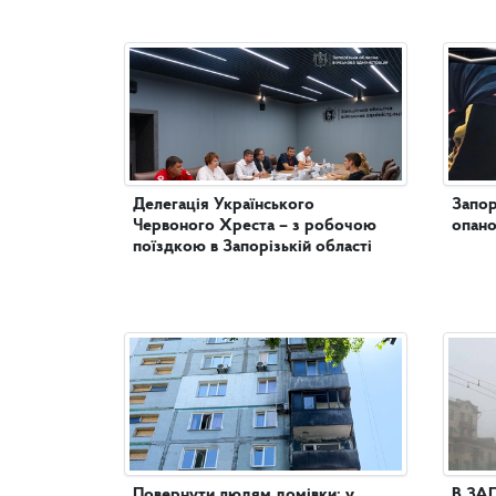
Делегація Українського
Запор
Червоного Хреста – з робочою
опано
поїздкою в Запорізькій області
Повернути людям домівки: у
В ЗА