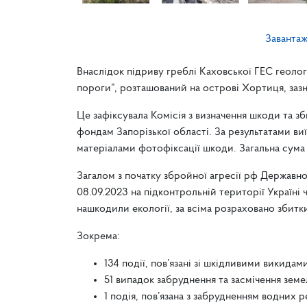
Заванта
Внаслідок підриву греблі Каховської ГЕС геолог
пороги”, розташований на острові Хортиця, зазна
Це зафіксувала Комісія з визначення шкоди та з
фондам Запорізької області. За результатами ви
матеріалами фотофіксації шкоди. Загальна сума 
Загалом з початку збройної агресії рф Державн
08.09.2023 на підконтрольній території Україні 
нашкодили екології, за всіма розраховано збитк
Зокрема:
134 події, пов’язані зі шкідливими викидами
51 випадок забруднення та засмічення земел
1 подія, пов’язана з забрудненням водних ре