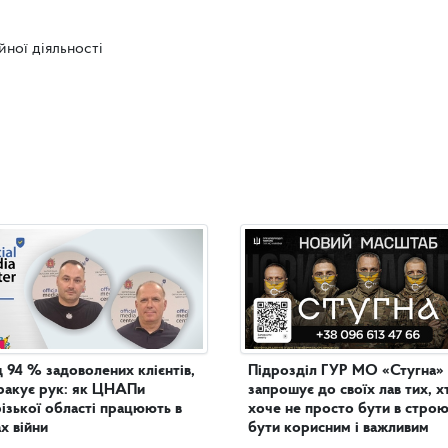
йної діяльності
 94 % задоволених клієнтів,
Підрозділ ГУР МО «Стугна»
ракує рук: як ЦНАПи
запрошує до своїх лав тих, х
ізької області працюють в
хоче не просто бути в строю
х війни
бути корисним і важливим