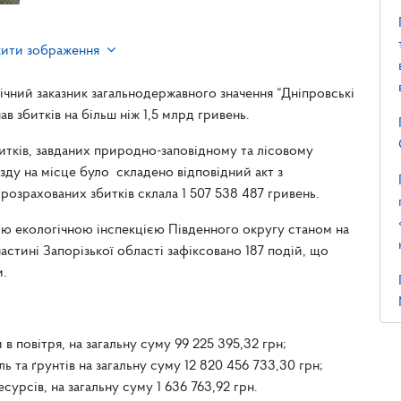
жити зображення
ічний заказник загальнодержавного значення “Дніпровські
в збитків на більш ніж 1,5 млрд гривень.
битків, завданих природно-заповідному та лісовому
їзду на місце було складено відповідний акт з
розрахованих збитків склала 1 507 538 487 гривень.
ою екологічною інспекцією Південного округу станом на
частині Запорізької області зафіксовано 187 подій, що
и.
 в повітря, на загальну суму 99 225 395,32 грн;
ь та ґрунтів на загальну суму 12 820 456 733,30 грн;
сурсів, на загальну суму 1 636 763,92 грн.