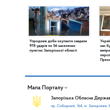
Упродовж доби окупанти завдали
Украї
978 ударів по 56 населених
нас б
пунктах Запорізької області
випро
персп
През
Мапа Порталу
Запорізька Обласна Держав
пр. Соборний, 164, м. Запоріжжя, 