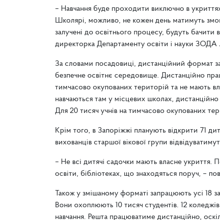
– Навчання буде проходити виключно в укриттях
Школярі, можливо, не кожен день матимуть змог
залучені до освітнього процесу, будуть бачити 
директорка Департаменту освіти і науки ЗОДА
За словами посадовиці, дистанційний формат з
безпечне освітнє середовище. Дистанційно прац
тимчасово окупованих територій та не мають вл
навчаються там у місцевих школах, дистанційн
Для 20 тисяч учнів на тимчасово окупованих те
Крім того, в Запоріжжі планують відкрити 71 ди
вихованців старшої вікової групи відвідуватимут
– Не всі дитячі садочки мають власне укриття. 
освіти, бібліотеках, що знаходяться поруч, – п
Також у змішаному форматі запрацюють усі 18 за
Вони охоплюють 10 тисяч студентів. 12 коледжів 
навчання. Решта працюватиме дистанційно, оскіл