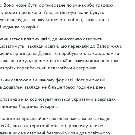
. Воно може бути організоване по змінах або графіках.
у ходити до школи. Але, як мінімум, вони будуть
вчителя, будуть спілкуватися між собою, – зауважила
 Людмила Бухаріна.
алишається для тих шкіл, де неможливо створити
юватимуть і заклади освіти, що переїхали до Запоріжжя з
асних приміщень. Дітям, які перебувають за кордоном та
о викладатимуть предмети з українознавчим компонентом.
риторіях передбачений педагогічний патронаж.
тячий садочок в змішаному форматі. Чотири тисячі
ь дошкільні заклади не більше трьох годин на день.
Половина з них користуватимуться укриттями в закладах
овідомила Людмила Бухаріна.
порізьких професійно-технічних навчальних закладів.
із 30, що є на території області, розпочнуть очне
ьки в них не створені безпечні умови для освітнього