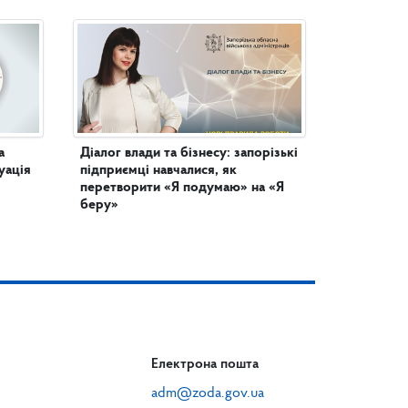
а
Діалог влади та бізнесу: запорізькі
уація
підприємці навчалися, як
перетворити «Я подумаю» на «Я
беру»
Електрона пошта
adm@zoda.gov.ua