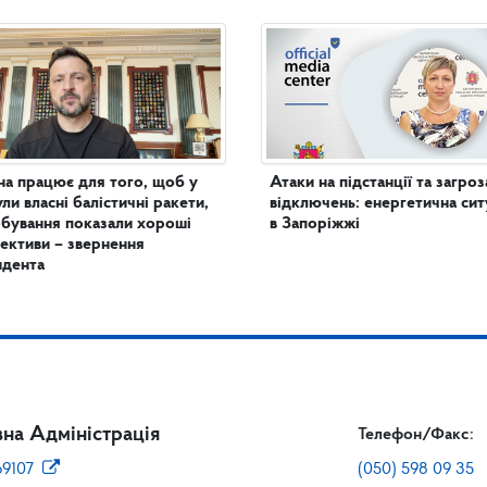
на працює для того, щоб у
Атаки на підстанції та загроз
ули власні балістичні ракети,
відключень: енергетична сит
бування показали хороші
в Запоріжжі
ективи – звернення
идента
на Адміністрація
Телефон/Факс:
69107
(050) 598 09 35