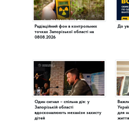
Радіаційний фон в контрольних
До ув
точках Запорізької області на
0808.2026
Один сигнал – спільна дія: у
Важли
Запорізькій області
Украї
вдосконалюють механізм захисту
для н
дітей
життя