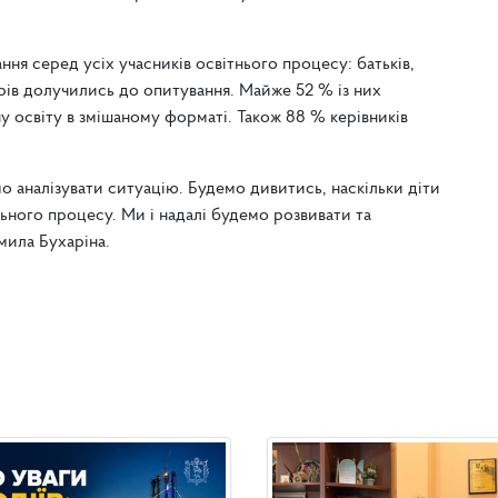
ня серед усіх учасників освітнього процесу: батьків,
лярів долучились до опитування. Майже 52 % із них
у освіту в змішаному форматі. Також 88 % керівників
о аналізувати ситуацію. Будемо дивитись, наскільки діти
льного процесу. Ми і надалі будемо розвивати та
мила Бухаріна.