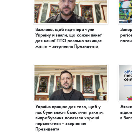
Важливо, щоб партнери чули
Запор
Україну й знали, що кожен пакет
регіо
для нашої ППО реально захищає
погл
життя – звернення Президента
Україна працює для того, щоб у
Атаки
нас були власні балістичні ракети,
відкл
випробування показали хороші
в Зап
перспективи – звернення
Президента