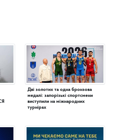
Дві золотих та одна бронзова
медалі: запорізькі спортсмени
СЯ
виступили на міжнародних
турнірах