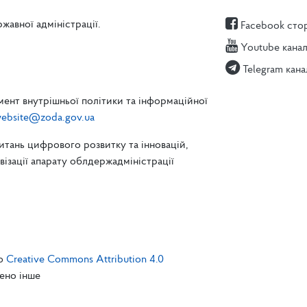
жавної адміністрації.
Facebook сто
Youtube кана
Telegram кана
ент внутрішньої політики та інформаційної
ebsite@zoda.gov.ua
питань цифрового розвитку та інновацій,
зації апарату облдержадміністрації
єю
Creative Commons Attribution 4.0
чено інше