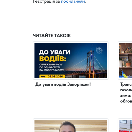
Реєстрація за
посиланням
.
ЧИТАЙТЕ ТАКОЖ
До уваги водіїв Запоріжжя!
Транс
газоп
зими:
обгов