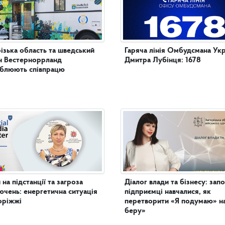
ізька область та шведський
Гаряча лінія Омбудсмана Укр
н Вестерноррланд
Дмитра Лубінця: 1678
иблюють співпрацю
 на підстанції та загроза
Діалог влади та бізнесу: запо
ючень: енергетична ситуація
підприємці навчалися, як
оріжжі
перетворити «Я подумаю» н
беру»