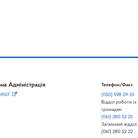
на Адміністрація
Телефон/Факс:
69107
(050) 598 09 35
Відділ роботи із
громадян:
(061) 280 52 25
Загальний відділ 
(061) 280 52 22