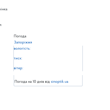
рінка
л
л
Погода
Запоріжжя
вологість:
тиск:
вітер:
Погода на 10 днів від
sinoptik.ua