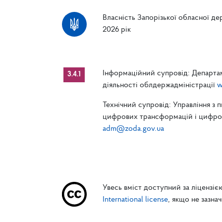
Власність Запорізької обласної дер
2026 рік
Інформаційний супровід: Департам
3.4.1
діяльності облдержадміністрації
w
Технічний супровід: Управління з 
цифрових трансформацій і цифрові
adm@zoda.gov.ua
Увесь вміст доступний за ліцензі
International license
, якщо не зазна