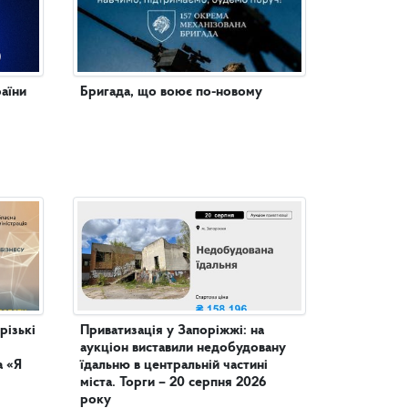
аїни
Бригада, що воює по-новому
різькі
Приватизація у Запоріжжі: на
аукціон виставили недобудовану
а «Я
їдальню в центральній частині
міста. Торги – 20 серпня 2026
року