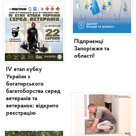
Підприємці
Запоріжжя та
області!
IV етап кубку
України з
богатирського
багатоборства серед
ветеранів та
ветеранок: відкрито
реєстрацію