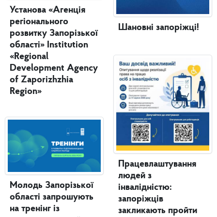
Установа «Агенція
регіонального
Шановні запоріжці!
розвитку Запорізької
області» Institution
«Regional
Development Agency
of Zaporizhzhia
Region»
Працевлаштування
людей з
Молодь Запорізької
інвалідністю:
області запрошують
запоріжців
на тренінг із
закликають пройти