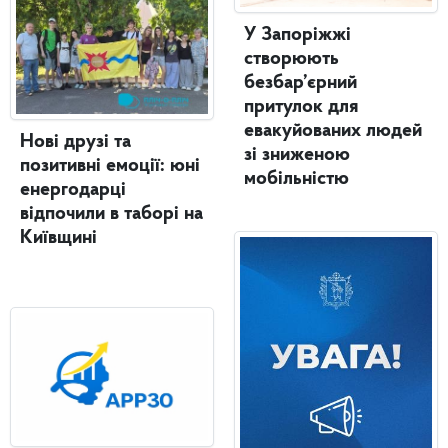
У Запоріжжі
створюють
безбар’єрний
притулок для
евакуйованих людей
Нові друзі та
зі зниженою
позитивні емоції: юні
мобільністю
енергодарці
відпочили в таборі на
Київщині