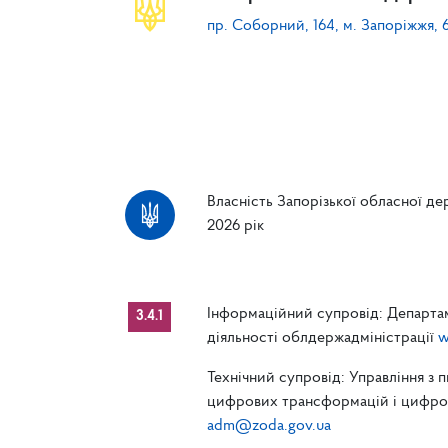
пр. Соборний, 164, м. Запоріжжя, 
Власність Запорізької обласної дер
2026 рік
Інформаційний супровід: Департам
3.4.1
діяльності облдержадміністрації
w
Технічний супровід: Управління з 
цифрових трансформацій і цифрові
adm@zoda.gov.ua