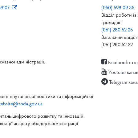
69107
(050) 598 09 35
Відділ роботи із
громадян:
(061) 280 52 25
Загальний відділ 
(061) 280 52 22
жавної адміністрації.
Facebook сто
Youtube кана
Telegram кана
ент внутрішньої політики та інформаційної
ebsite@zoda.gov.ua
питань цифрового розвитку та інновацій,
зації апарату облдержадміністрації