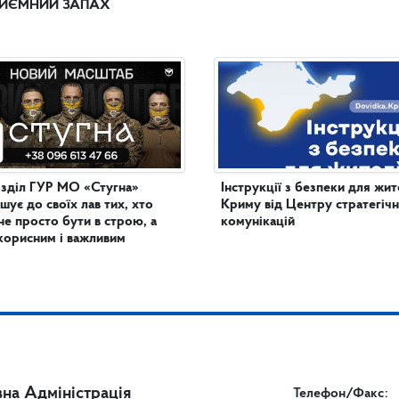
ИЄМНИЙ ЗАПАХ
зділ ГУР МО «Стугна»
Інструкції з безпеки для жит
шує до своїх лав тих, хто
Криму від Центру стратегіч
не просто бути в строю, а
комунікацій
корисним і важливим
на Адміністрація
Телефон/Факс: