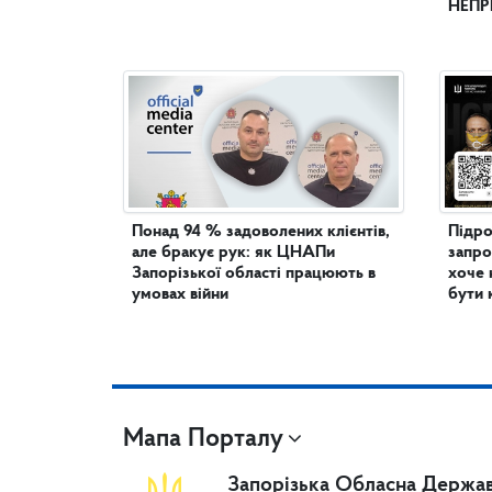
НЕПР
Понад 94 % задоволених клієнтів,
Підро
але бракує рук: як ЦНАПи
запро
Запорізької області працюють в
хоче 
умовах війни
бути 
Мапа Порталу
Запорізька Обласна Держав