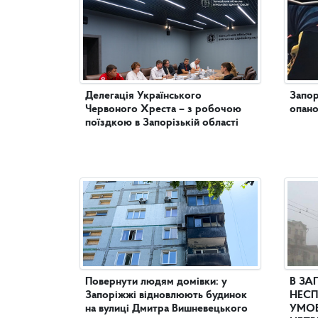
Делегація Українського
Запор
Червоного Хреста – з робочою
опано
поїздкою в Запорізькій області
Повернути людям домівки: у
В ЗА
Запоріжжі відновлюють будинок
НЕСП
на вулиці Дмитра Вишневецького
УМОВ