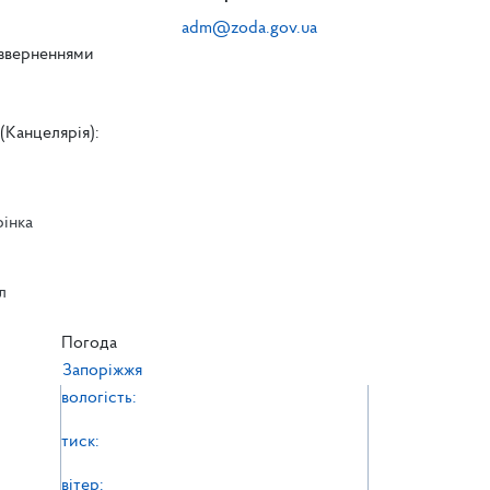
adm@zoda.gov.ua
 зверненнями
(Канцелярія):
рінка
л
л
Погода
Запоріжжя
вологість:
тиск:
вітер: