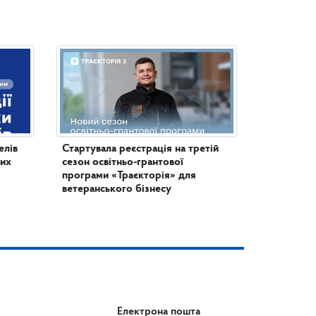
елів
Стартувала реєстрація на третій
них
сезон освітньо-грантової
програми «Траєкторія» для
ветеранського бізнесу
Електрона пошта