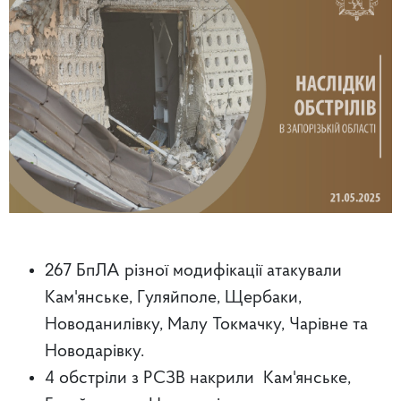
267 БпЛА різної модифікації атакували
Кам'янське, Гуляйполе, Щербаки,
Новоданилівку, Малу Токмачку, Чарівне та
Новодарівку.
4 обстріли з РСЗВ накрили Кам'янське,