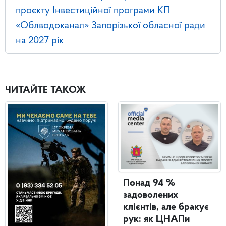
проєкту Інвестиційної програми КП
«Облводоканал» Запорізької обласної ради
на 2027 рік
ЧИТАЙТЕ ТАКОЖ
Понад 94 %
задоволених
клієнтів, але бракує
рук: як ЦНАПи