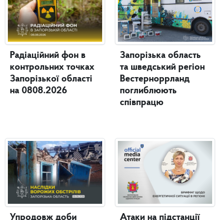
Радіаційний фон в
Запорізька область
контрольних точках
та шведський регіон
Запорізької області
Вестерноррланд
на 0808.2026
поглиблюють
співпрацю
Упродовж доби
Атаки на підстанції