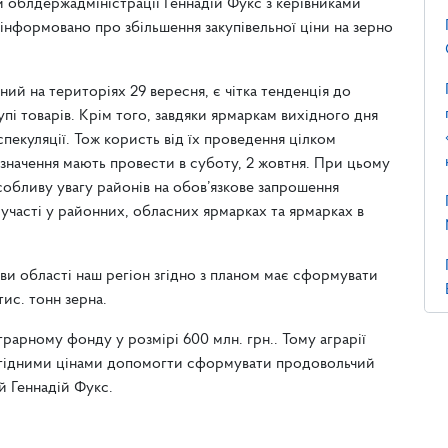
и облдержадміністрації Геннадій Фукс з керівниками
оінформовано про збільшення закупівельної ціни на зерно
ий на територіях 29 вересня, є чітка тенденція до
групі товарів. Крім того, завдяки ярмаркам вихідного дня
пекуляції. Тож користь від їх проведення цілком
 значення мають провести в суботу, 2 жовтня. При цьому
обливу увагу районів на обов’язкове запрошення
участі у районних, обласних ярмарках та ярмарках в
ави області наш регіон згідно з планом має сформувати
ис. тонн зерна.
рарному фонду у розмірі 600 млн. грн.. Тому аграрії
вигідними цінами допомогти сформувати продовольчий
ій Геннадій Фукс.