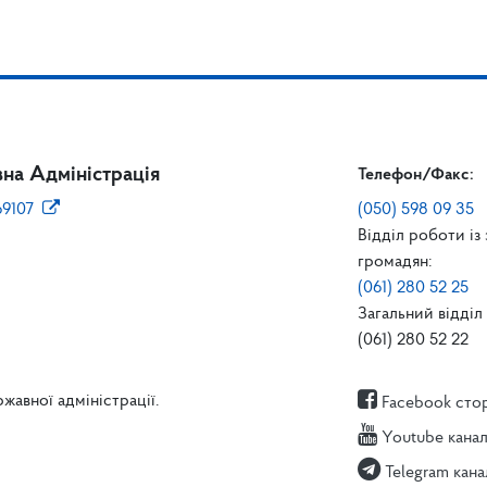
на Адміністрація
Телефон/Факс:
69107
(050) 598 09 35
Відділ роботи із
громадян:
(061) 280 52 25
Загальний відділ 
(061) 280 52 22
жавної адміністрації.
Facebook сто
Youtube кана
Telegram кана