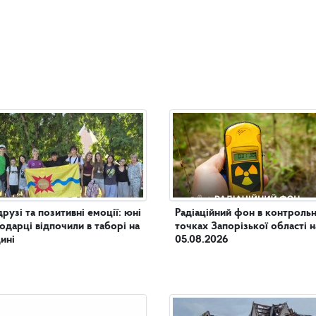
рузі та позитивні емоції: юні
Радіаційний фон в контроль
одарці відпочили в таборі на
точках Запорізької області н
ині
05.08.2026