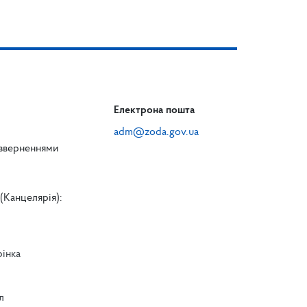
Електрона пошта
adm@zoda.gov.ua
 зверненнями
(Канцелярія):
рінка
л
л