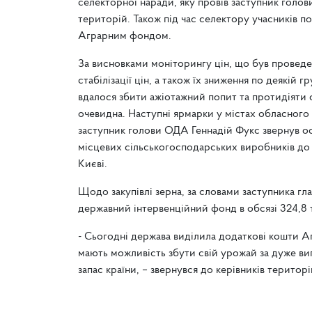
селекторної наради, яку провів заступник голов
територій. Також під час селектору учасників п
Аграрним фондом.
За висновками моніторингу цін, що був проведен
стабілізації цін, а також їх зниження по деякій 
вдалося збити ажіотажний попит та протидіяти с
очевидна. Наступні ярмарки у містах обласного
заступник голови ОДА Геннадій Фукс звернув ос
місцевих сільськогосподарських виробників до 
Києві.
Щодо закупівлі зерна, за словами заступника гл
державний інтервенційний фонд в обсязі 324,8 т
- Сьогодні держава виділила додаткові кошти Аг
мають можливість збути свій урожай за дуже 
запас країни, – звернувся до керівників територ