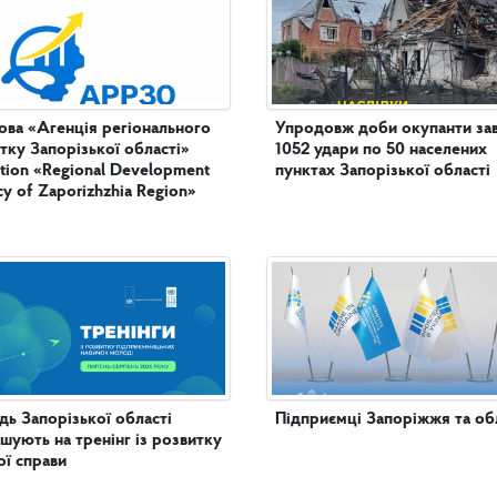
ова «Агенція регіонального
Упродовж доби окупанти за
тку Запорізької області»
1052 удари по 50 населених
tution «Regional Development
пунктах Запорізької області
y of Zaporizhzhia Region»
ь Запорізької області
Підприємці Запоріжжя та обл
шують на тренінг із розвитку
ої справи