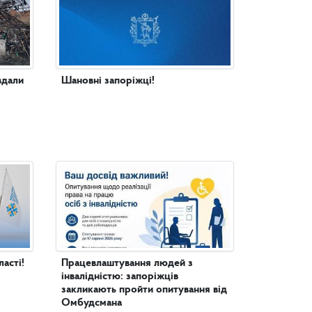
вдали
Шановні запоріжці!
асті!
Працевлаштування людей з
інвалідністю: запоріжців
закликають пройти опитування від
Омбудсмана