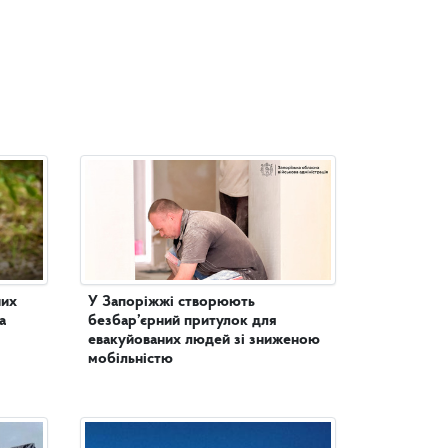
них
У Запоріжжі створюють
а
безбар’єрний притулок для
евакуйованих людей зі зниженою
мобільністю