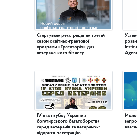
Стартувала реєстрація на третій
Устан
сезон освітньо-грантової
розви
програми «Траєкторія» для
Insti
ветеранського бізнесу
Agenc
IV етап кубку України з
Молод
богатирського багатоборства
запро
серед ветеранів та ветеранок:
власн
відкрито реєстрацію