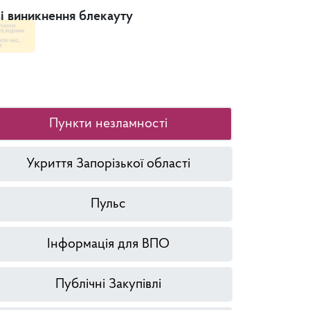
зі виникнення блекауту
Платформа
Пункти незламності
Укриття Запорізької області
Пульс
Інформація для ВПО
Публічні Закупівлі