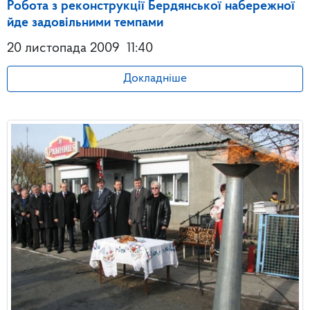
Робота з реконструкції Бердянської набережної
йде задовільними темпами
20 листопада 2009
11:40
Докладніше