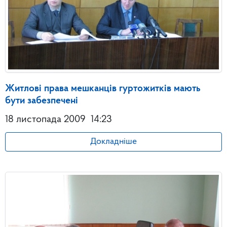
Житлові права мешканців гуртожитків мають
бути забезпечені
18 листопада 2009
14:23
Докладніше