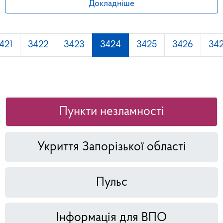
Докладніше
421
3422
3423
3424
3425
3426
34
Пункти незламності
Укриття Запорізької області
Пульс
Інформація для ВПО