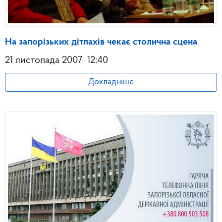
На запорізьких дітлахів чекає столична сцена
21 листопада 2007
12:40
Докладніше