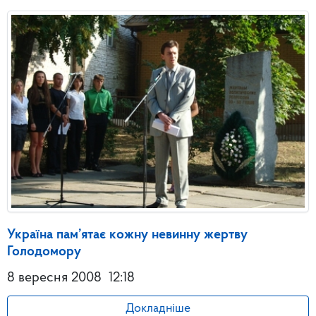
Україна пам’ятає кожну невинну жертву
Голодомору
8 вересня 2008
12:18
Докладніше