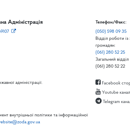
на Адміністрація
Телефон/Факс:
69107
(050) 598 09 35
Відділ роботи із
громадян:
(061) 280 52 25
Загальний відділ 
(061) 280 52 22
жавної адміністрації.
Facebook сто
Youtube кана
Telegram кана
ент внутрішньої політики та інформаційної
ebsite@zoda.gov.ua