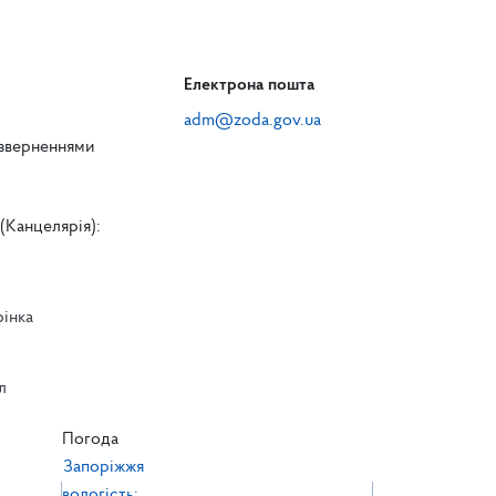
Електрона пошта
adm@zoda.gov.ua
 зверненнями
(Канцелярія):
рінка
л
л
Погода
Запоріжжя
вологість: