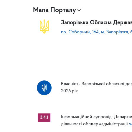
Мапа Порталу
Запорізька Обласна Держав
пр. Соборний, 164, м. Запоріжжя, 
Власність Запорізької обласної дер
2026 рік
Інформаційний супровід: Департам
3.4.1
діяльності облдержадміністрації
w