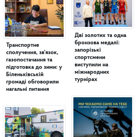
Дві золотих та одна
бронзова медалі:
Транспортне
запорізькі
сполучення, зв’язок,
спортсмени
газопостачання та
виступили на
підготовка до зими: у
міжнародних
Біленьківській
турнірах
громаді обговорили
нагальні питання