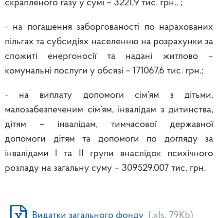
скрапленого газу у сумі – 3221,9 тис. грн.. ;
- на погашення заборгованості по нарахованих
пільгах та субсидіях населенню на розрахунки за
спожиті енергоносії та надані житлово –
комунальні послуги у обсязі – 171067,6 тис. грн.;
- на виплату допомоги сім’ям з дітьми,
малозабезпеченим сім’ям, інвалідам з дитинства,
дітям – інвалідам, тимчасової державної
допомоги дітям та допомоги по догляду за
інвалідами І та ІІ групи внаслідок психічного
розладу на загальну суму – 309529,007 тис. грн.
Видатки загального фонду
(.xls, 79Kb)