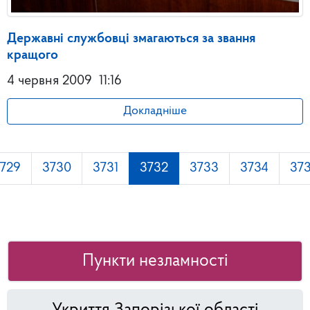
Державні службовці змагаються за звання
кращого
4 червня 2009
11:16
Докладніше
729
3730
3731
3732
3733
3734
37
Пункти незламності